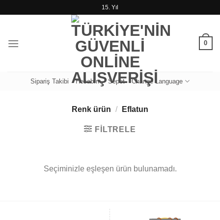
İçeriğe
15. Yıl
atla
0
Sipariş Takibi
Hesabım
Sepet
Change Language
Renk ürün
/
Eflatun
FILTRELE
Seçiminizle eşleşen ürün bulunamadı.