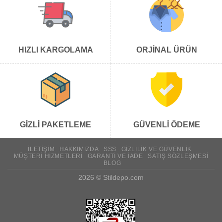
HIZLI KARGOLAMA
ORJİNAL ÜRÜN
GİZLİ PAKETLEME
GÜVENLİ ÖDEME
İLETIŞIM
HAKKIMIZDA
SSS
GIZLILIK VE GÜVENLIK
MÜŞTERI HIZMETLERI
GARANTI VE İADE
SATIŞ SÖZLEŞMESI
BLOG
2026 ©
Stildepo.com