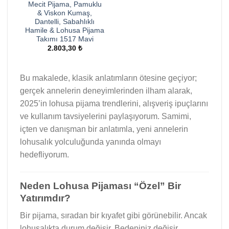
Mecit Pijama, Pamuklu
& Viskon Kumaş,
Dantelli, Sabahlıklı
Hamile & Lohusa Pijama
Takımı 1517 Mavi
2.803,30
₺
Bu makalede, klasik anlatımların ötesine geçiyor;
gerçek annelerin deneyimlerinden ilham alarak,
2025’in lohusa pijama trendlerini, alışveriş ipuçlarını
ve kullanım tavsiyelerini paylaşıyorum. Samimi,
içten ve danışman bir anlatımla, yeni annelerin
lohusalık yolculuğunda yanında olmayı
hedefliyorum.
Neden Lohusa Pijaması “Özel” Bir
Yatırımdır?
Bir pijama, sıradan bir kıyafet gibi görünebilir. Ancak
lohusalıkta durum değişir. Bedeniniz değişir,