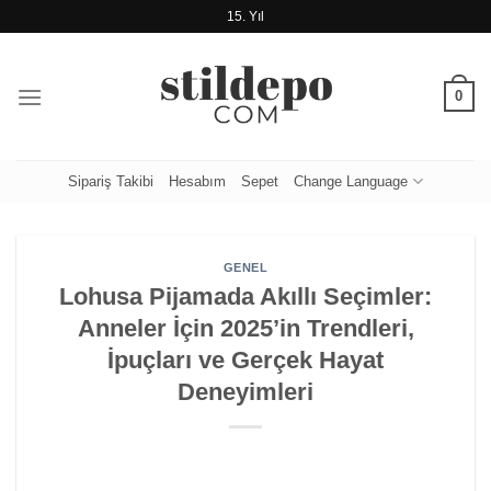
İçeriğe
15. Yıl
atla
0
Sipariş Takibi
Hesabım
Sepet
Change Language
GENEL
Lohusa Pijamada Akıllı Seçimler:
Anneler İçin 2025’in Trendleri,
İpuçları ve Gerçek Hayat
Deneyimleri