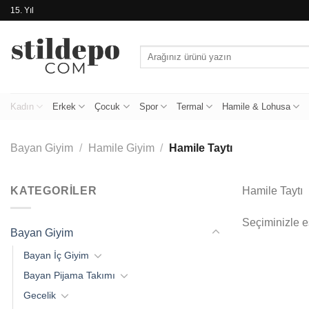
İçeriğe
15. Yıl
atla
Ara:
Kadın
Erkek
Çocuk
Spor
Termal
Hamile & Lohusa
Bayan Giyim
/
Hamile Giyim
/
Hamile Taytı
KATEGORILER
Hamile Taytı
Seçiminizle 
Bayan Giyim
Bayan İç Giyim
Bayan Pijama Takımı
Gecelik