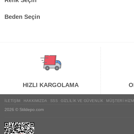
Beden Seçin
HIZLI KARGOLAMA
O
İLETIŞIM
HAKKIMIZDA
SSS
GIZLILIK VE GÜVENLIK
MÜŞTERI HIZM
2026 ©
Stildepo.com