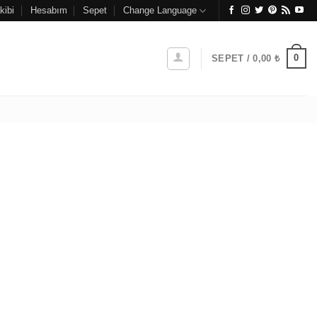
kibi
Hesabım
Sepet
Change Language
0
SEPET /
0,00
₺