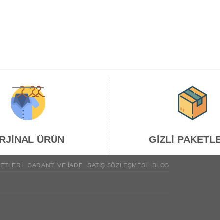
RJİNAL ÜRÜN
GİZLİ PAKETL
ETLERI
GARANTI VE İADE
SATIŞ SÖZLEŞMESI
BLOG