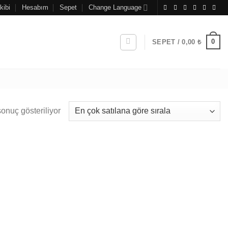
kibi
Hesabım
Sepet
Change Language
0
SEPET /
0,00
₺
sonuç gösteriliyor