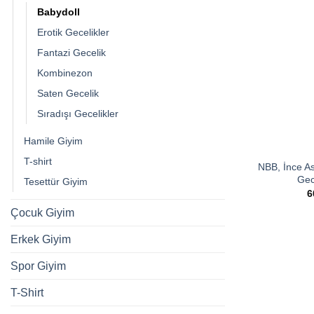
Babydoll
Erotik Gecelikler
Fantazi Gecelik
Kombinezon
Saten Gecelik
Sıradışı Gecelikler
Hamile Giyim
T-shirt
NBB, İnce As
Gec
Tesettür Giyim
6
Çocuk Giyim
Erkek Giyim
Spor Giyim
T-Shirt