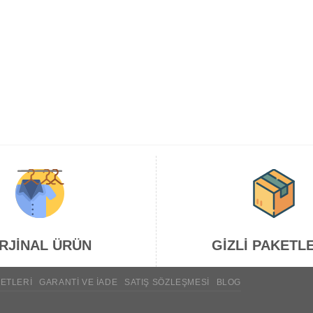
RJİNAL ÜRÜN
GİZLİ PAKETL
ETLERI
GARANTI VE İADE
SATIŞ SÖZLEŞMESI
BLOG