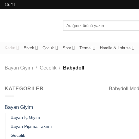
İçeriğe
15. Yıl
atla
Ara:
Kadın
Erkek
Çocuk
Spor
Termal
Hamile & Lohusa
Bayan Giyim
/
Gecelik
/
Babydoll
KATEGORILER
Babydoll Mode
Bayan Giyim
Bayan İç Giyim
Bayan Pijama Takımı
Gecelik