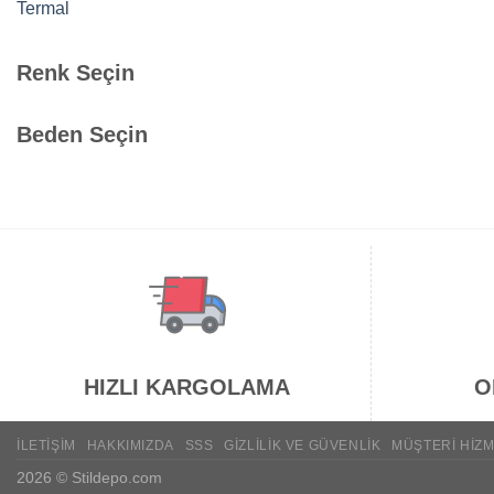
Termal
Renk Seçin
Beden Seçin
HIZLI KARGOLAMA
O
İLETIŞIM
HAKKIMIZDA
SSS
GIZLILIK VE GÜVENLIK
MÜŞTERI HIZM
2026 ©
Stildepo.com