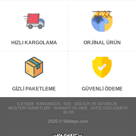
HIZLI KARGOLAMA
ORJİNAL ÜRÜN
GİZLİ PAKETLEME
GÜVENLİ ÖDEME
İLETIŞIM
HAKKIMIZDA
SSS
GIZLILIK VE GÜVENLIK
MÜŞTERI HIZMETLERI
GARANTI VE İADE
SATIŞ SÖZLEŞMESI
BLOG
2026 ©
Stildepo.com