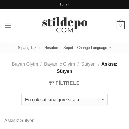
İçeriğe
15. Yıl
atla
0
Sipariş Takibi
Hesabım
Sepet
Change Language
Bayan Giyim
/
Bayan İç Giyim
/
Sütyen
/
Askısız
Sütyen
FILTRELE
Askısız Sütyen