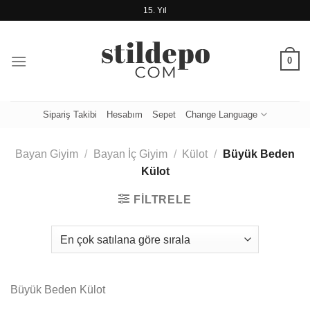
İçeriğe
15. Yıl
atla
0
Sipariş Takibi
Hesabım
Sepet
Change Language
Bayan Giyim
/
Bayan İç Giyim
/
Külot
/
Büyük Beden
Külot
FILTRELE
Büyük Beden Külot