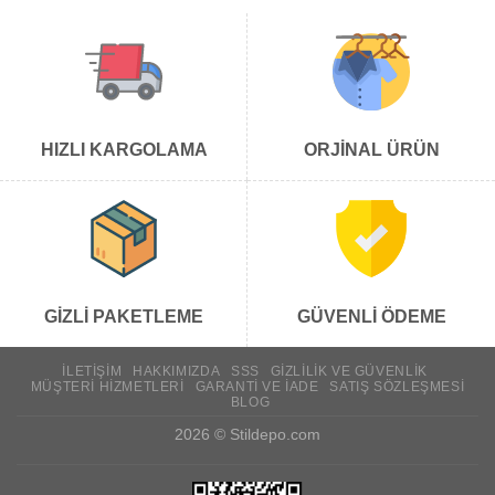
HIZLI KARGOLAMA
ORJİNAL ÜRÜN
GİZLİ PAKETLEME
GÜVENLİ ÖDEME
İLETIŞIM
HAKKIMIZDA
SSS
GIZLILIK VE GÜVENLIK
MÜŞTERI HIZMETLERI
GARANTI VE İADE
SATIŞ SÖZLEŞMESI
BLOG
2026 ©
Stildepo.com