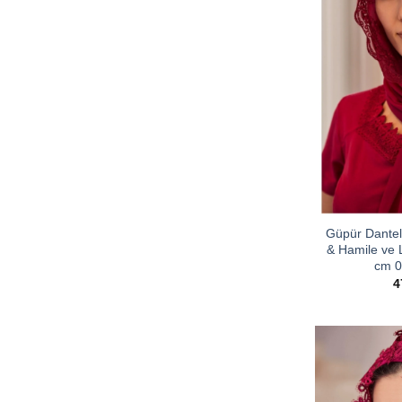
Güpür Dantell
& Hamile ve 
cm 0
4