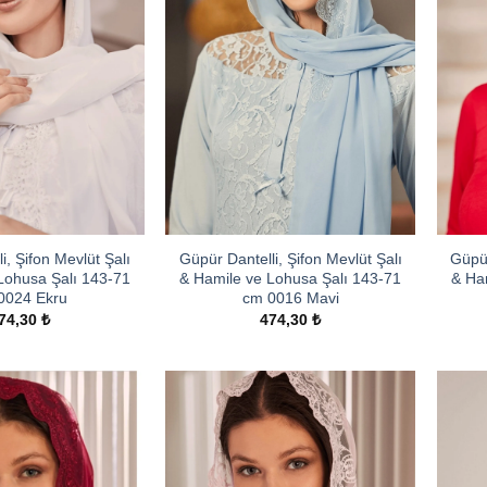
i, Şifon Mevlüt Şalı
Güpür Dantelli, Şifon Mevlüt Şalı
Güpür
Lohusa Şalı 143-71
& Hamile ve Lohusa Şalı 143-71
& Ha
0024 Ekru
cm 0016 Mavi
74,30
₺
474,30
₺