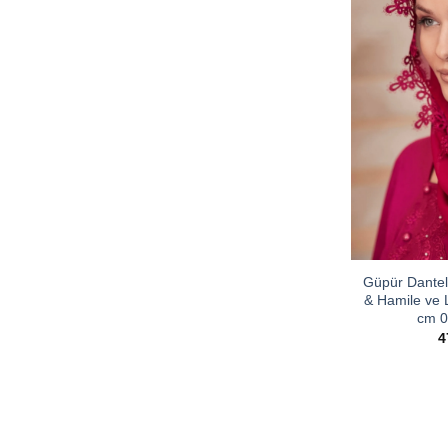
Güpür Dantell
& Hamile ve 
cm 0
4