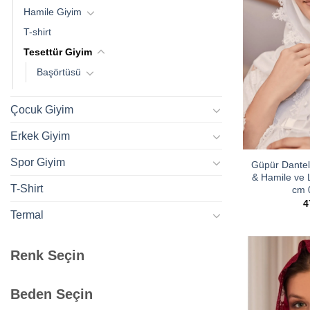
Hamile Giyim
T-shirt
Tesettür Giyim
Başörtüsü
Çocuk Giyim
Erkek Giyim
Spor Giyim
Güpür Dantell
& Hamile ve 
T-Shirt
cm 
4
Termal
Renk Seçin
Beden Seçin