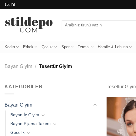
İçeriğe
15. Yıl
atla
Ara:
Kadın
Erkek
Çocuk
Spor
Termal
Hamile & Lohusa
Bayan Giyim
/
Tesettür Giyim
KATEGORILER
Tesettür Giyi
Bayan Giyim
Bayan İç Giyim
Bayan Pijama Takımı
Gecelik