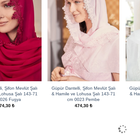
i, Şifon Mevlüt Şalı
Güpür Dantelli, Şifon Mevlüt Şalı
Güpür
Lohusa Şalı 143-71
& Hamile ve Lohusa Şalı 143-71
& Ha
026 Fuşya
cm 0023 Pembe
74,30
₺
474,30
₺