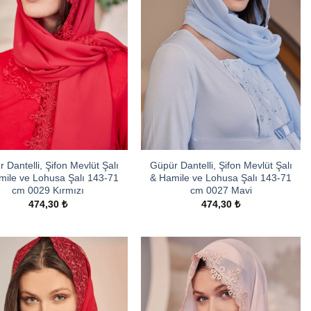
 Dantelli, Şifon Mevlüt Şalı
Güpür Dantelli, Şifon Mevlüt Şalı
mile ve Lohusa Şalı 143-71
& Hamile ve Lohusa Şalı 143-71
cm 0029 Kırmızı
cm 0027 Mavi
474,30
₺
474,30
₺