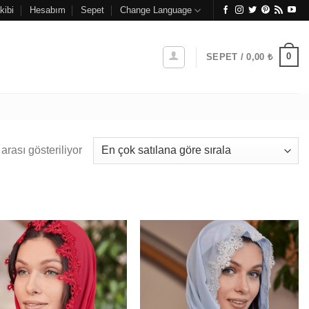
kibi
Hesabım
Sepet
Change Language
0
SEPET /
0,00
₺
Popülerliğe
arası gösteriliyor
göre
sıralandı