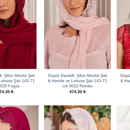
i, Şifon Mevlüt Şalı
Güpür Dantelli, Şifon Mevlüt Şalı
Güpür
Lohusa Şalı 143-71
& Hamile ve Lohusa Şalı 143-71
& Ha
020 Fuşya
cm 0022 Pembe
74,30
₺
474,30
₺