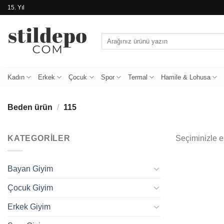
İçeriğe
15. Yıl
atla
Ara:
Kadın
Erkek
Çocuk
Spor
Termal
Hamile & Lohusa
Beden ürün
/
115
KATEGORILER
Seçiminizle 
Bayan Giyim
Çocuk Giyim
Erkek Giyim