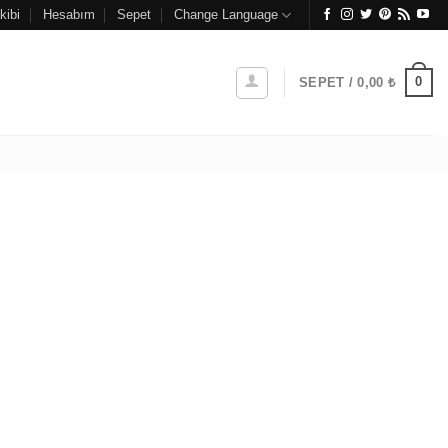
kibi
Hesabım
Sepet
Change Language
0
SEPET /
0,00
₺