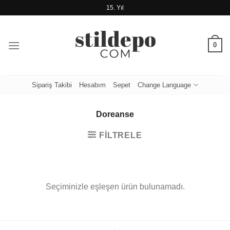
İçeriğe
15. Yıl
atla
0
Sipariş Takibi
Hesabım
Sepet
Change Language
Doreanse
FILTRELE
Seçiminizle eşleşen ürün bulunamadı.