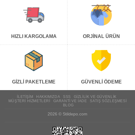
HIZLI KARGOLAMA
ORJİNAL ÜRÜN
GİZLİ PAKETLEME
GÜVENLİ ÖDEME
İLETIŞIM
HAKKIMIZDA
SSS
GIZLILIK VE GÜVENLIK
MÜŞTERI HIZMETLERI
GARANTI VE İADE
SATIŞ SÖZLEŞMESI
BLOG
2026 ©
Stildepo.com