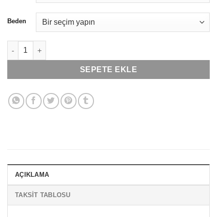
Beden
Cacharel 1315, Pamuklu & Likralı, Uzun Paçalı, Erkek Boxer ade
SEPETE EKLE
AÇIKLAMA
TAKSIT TABLOSU