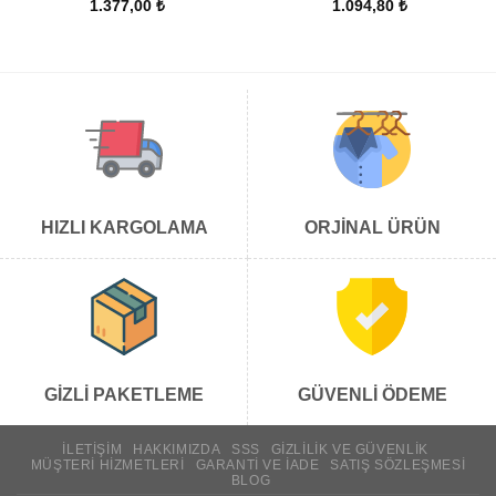
1.377,00
₺
1.094,80
₺
HIZLI KARGOLAMA
ORJİNAL ÜRÜN
GİZLİ PAKETLEME
GÜVENLİ ÖDEME
İLETIŞIM
HAKKIMIZDA
SSS
GIZLILIK VE GÜVENLIK
MÜŞTERI HIZMETLERI
GARANTI VE İADE
SATIŞ SÖZLEŞMESI
BLOG