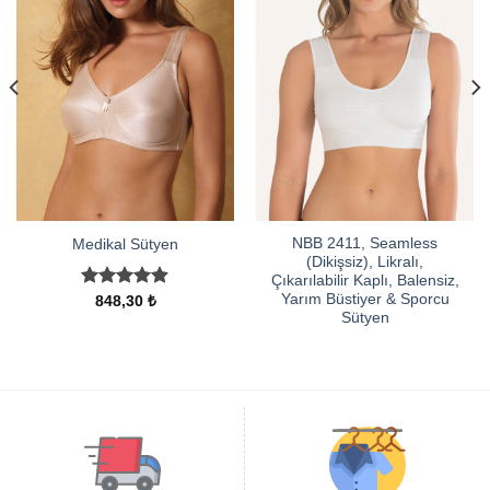
NBB 2411, Seamless
Medikal Sütyen
(Dikişsiz), Likralı,
Çıkarılabilir Kaplı, Balensiz,
Yarım Büstiyer & Sporcu
5 üzerinden
848,30
₺
4.88
oy
Sütyen
aldı