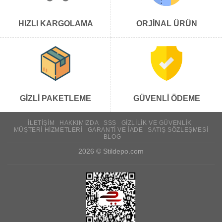
HIZLI KARGOLAMA
ORJİNAL ÜRÜN
GİZLİ PAKETLEME
GÜVENLİ ÖDEME
İLETIŞIM
HAKKIMIZDA
SSS
GIZLILIK VE GÜVENLIK
MÜŞTERI HIZMETLERI
GARANTI VE İADE
SATIŞ SÖZLEŞMESI
BLOG
2026 ©
Stildepo.com